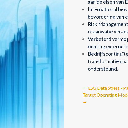
aan de eisen van
International bew
bevordering van ee
Risk Management 
organisatie veran
Verbeterd vermog
richting externe
Bedrijfscontinuït
transformatie naar
ondersteund.
←
ESG Data Stress - Pa
Target Operating Mode
→