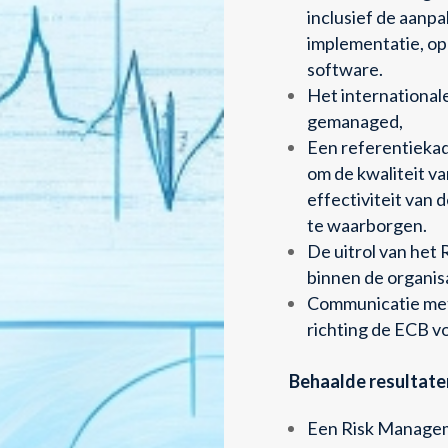
inclusief de aanpa
implementatie, o
software.
Het internationa
gemanaged,
Een referentiekad
om de kwaliteit v
effectiviteit van 
te waarborgen.
De uitrol van he
binnen de organisa
Communicatie met
richting de ECB v
Behaalde resultate
Een Risk Managem