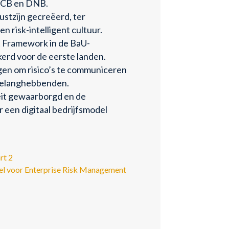
 ECB en DNB.
ustzijn gecreëerd, ter
n risk-intelligent cultuur.
Framework in de BaU-
kerd voor de eerste landen.
en om risico’s te communiceren
 belanghebbenden.
eit gewaarborgd en de
 een digitaal bedrijfsmodel
rt 2
l voor Enterprise Risk Management