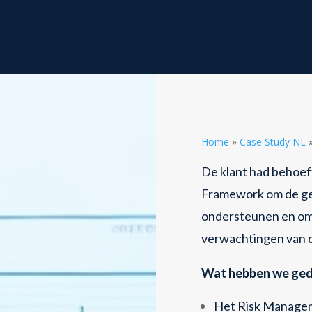
Home
»
Case Study NL
De klant had behoe
Framework om de geh
ondersteunen en om 
verwachtingen van 
Wat hebben we ge
Het Risk Manage