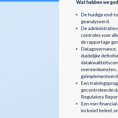
Wat hebben we ge
De huidige end-t
geanalyseerd.
De administratiev
controles voor all
de rapportage ge
Datagovernance, i
duidelijke definiti
datakwaliteitscont
overeenkomsten, 
geïmplementeerd
Een trainingspro
gecontroleerde d
Regulatory Report
Een non-financial
inclusief beleid,