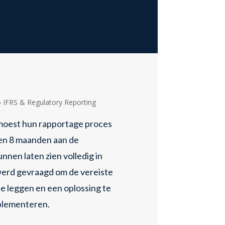
»
IFRS & Regulatory Reporting
moest hun rapportage proces
en 8 maanden aan de
nnen laten zien volledig in
 werd gevraagd om de vereiste
e leggen en een oplossing te
plementeren.