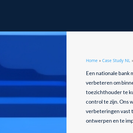
Home
»
Case Study NL
Een nationale bank 
verbeteren om binn
toezichthouder te ku
control te zijn. Ons
verbeteringen vast t
ontwerpen en te im