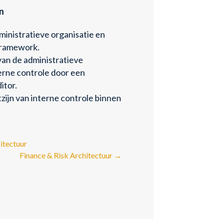
n
ministratieve organisatie en
framework.
van de administratieve
terne controle door een
itor.
ijn van interne controle binnen
itectuur
Finance & Risk Architectuur
→