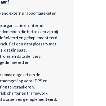
daan?
o-end externe rapportageketen
e organisatie en interne
e domeinen die betrokken zijn bij
definieerd en geïmplementeerd.
nclusief een data glossary met
es, datalineage,
roles en data delivery
gedefinieerd en
.
gramma opgezet om de
ataomgeving voor IFRS en
ing te verankeren.
 risk charter en framework,
 ontworpen en geïmplementeerd.